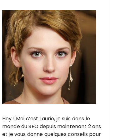
h
e
p
o
u
r
:
Hey ! Moi c’est Laurie, je suis dans le
monde du SEO depuis maintenant 2 ans
et je vous donne quelques conseils pour