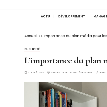
Blog SEO
Laurie Design
ACTU
DÉVELOPPEMENT
MANAG
Accueil
L’importance du plan média pour les
PUBLICITÉ
L’importance du plan m
IL Y A 5 ANS
TEMPS DE LECTURE :
2MINUTES
PAR