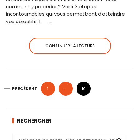
comment y procéder ? Voici 3 étapes
incontournables qui vous permettront d’atteindre
vos objectifs. 1. …
CONTINUER LA LECTURE
P
PRÉCÉDENT
1
…
10
a
g
i
RECHERCHER
n
a
R